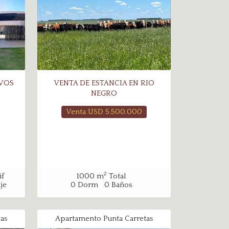
IVOS
VENTA DE ESTANCIA EN RIO
NEGRO
Venta USD
5.500.000
2
f
1000
m
Total
je
0
Dorm
0
Baños
as
Apartamento Punta Carretas