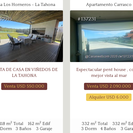
a Los Horneros - La Tahona
Apartamento Carrasco
40915
137231
#
TA DE CASA EN VIÑEDOS DE
Espectacular pent house , c
LA TAHONA
mejor vista al mar
Venta USD
550.000
Venta USD
2.090.000
Alquiler USD
6.000
2
2
2
2
118
m
Total
162
m
Edif
332
m
Total
332
m
Ed
Dorm
3
Baños
3
Garaje
3
Dorm
4
Baños
3
Gara