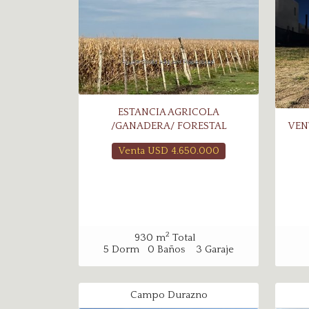
ESTANCIA AGRICOLA
/GANADERA/ FORESTAL
VEN
Venta USD
4.650.000
2
930
m
Total
5
Dorm
0
Baños
3
Garaje
Campo Durazno