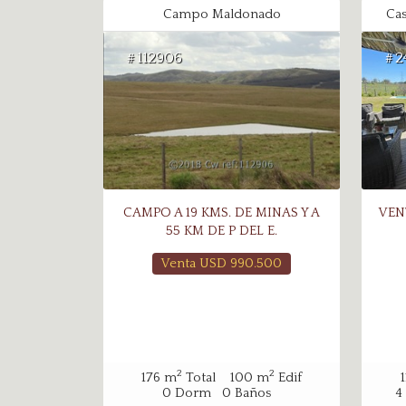
Campo Maldonado
Cas
112906
2
#
#
CAMPO A 19 KMS. DE MINAS Y A
VEN
55 KM DE P DEL E.
Venta USD
990.500
2
2
176
m
Total
100
m
Edif
1
0
Dorm
0
Baños
4