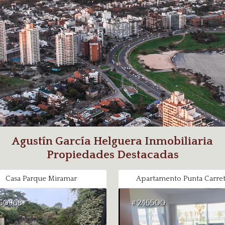
Agustín García Helguera Inmobiliaria
Propiedades Destacadas
Casa Parque Miramar
Apartamento Punta Carret
50968
246500
#