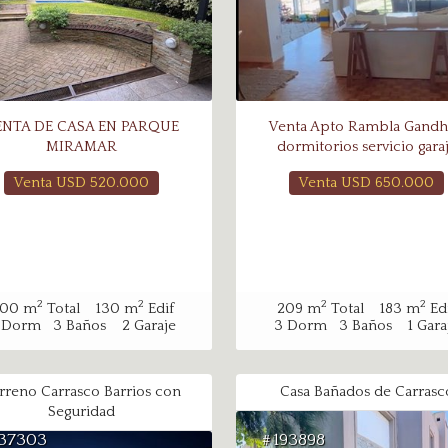
ENTA DE CASA EN PARQUE
Venta Apto Rambla Gandh
MIRAMAR
dormitorios servicio gara
Venta USD
520.000
Venta USD
650.000
2
2
2
2
00
m
Total
130
m
Edif
209
m
Total
183
m
Ed
Dorm
3
Baños
2
Garaje
3
Dorm
3
Baños
1
Gara
rreno Carrasco Barrios con
Casa Bañados de Carrasc
Seguridad
37303
193898
#