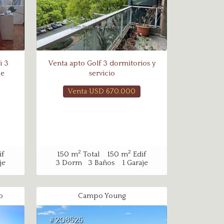
i 3
Venta apto Golf 3 dormitorios y
je
servicio
Venta USD
670.000
2
2
if
150
m
Total
150
m
Edif
je
3
Dorm
3
Baños
1
Garaje
o
Campo Young
208526
#