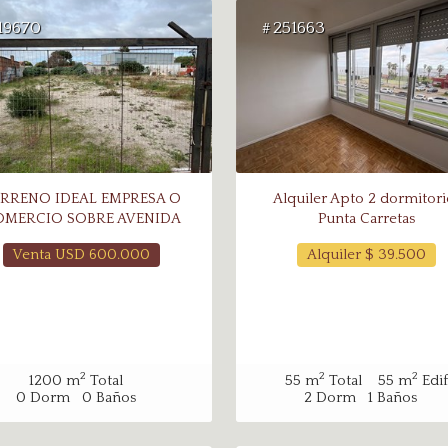
19670
251663
#
RRENO IDEAL EMPRESA O
Alquiler Apto 2 dormitori
OMERCIO SOBRE AVENIDA
Punta Carretas
Venta USD
600.000
Alquiler $
39.500
2
2
2
1200
m
Total
55
m
Total
55
m
Edif
0
Dorm
0
Baños
2
Dorm
1
Baños