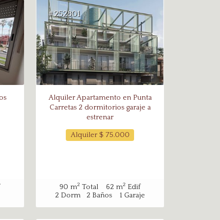
252801
#
os
Alquiler Apartamento en Punta
Carretas 2 dormitorios garaje a
estrenar
Alquiler $
75.000
2
2
90
m
Total
62
m
Edif
2
Dorm
2
Baños
1
Garaje