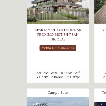
APARTAMENTO A ESTRENAR
V
PROXIMO BRITISH Y SAN
NICOLAS
Venta USD
380.000
2
2
230
m
Total
100
m
Edif
3
3
Dorm
2
Baños
2
Garaje
3
Campo Soto
Te
199965
2
#
#