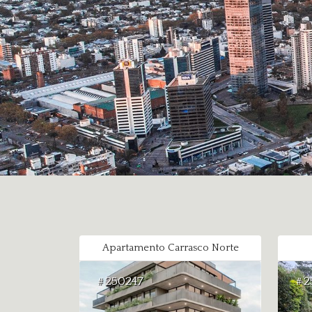
Apartamento Carrasco Norte
250247
2
#
#