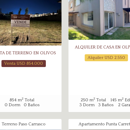
ALQUILER DE CASA EN OL
TA DE TERRENO EN OLIVOS
Alquiler USD
2.550
Venta USD
854.000
2
2
2
854
m
Total
250
m
Total
145
m
Edi
0
Dorm
0
Baños
3
Dorm
3
Baños
2
Gara
Terreno Paso Carrasco
Apartamento Punta Carret