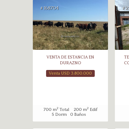
168704
2
#
#
VENTA DE ESTANCIA EN
TE
DURAZNO
C
Venta USD
3.800.000
2
2
700
m
Total
200
m
Edif
5
Dorm
0
Baños