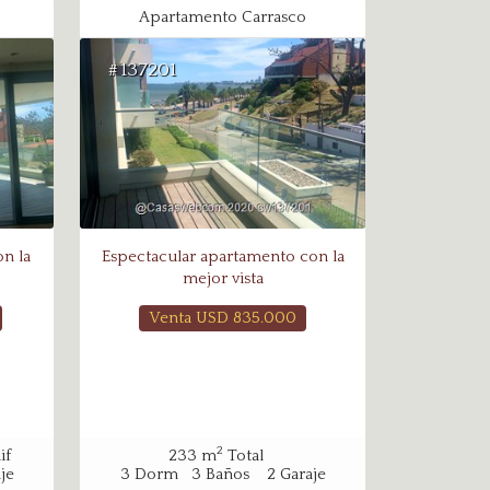
Apartamento Carrasco
137201
#
on la
Espectacular apartamento con la
mejor vista
Venta USD
835.000
2
if
233
m
Total
je
3
Dorm
3
Baños
2
Garaje