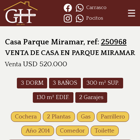
Carrasco
Pocitos
Casa Parque Miramar, ref:
250968
VENTA DE CASA EN PARQUE MIRAMAR
USD
520.000
Venta
3
DORM
3
BAÑOS
300
m² SUP.
130
m² EDIF.
2
Garajes
Cochera
2 Plantas
Gas
Parrillero
Año 2014
Comedor
Toilette