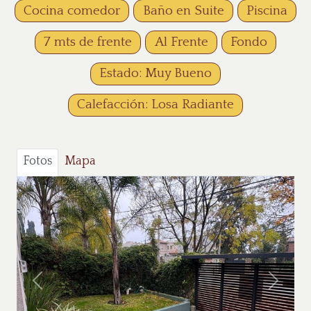
Cocina comedor
Baño en Suite
Piscina
7 mts de frente
Al Frente
Fondo
Estado: Muy Bueno
Calefacción: Losa Radiante
Fotos
Mapa
Anterior
Siguie