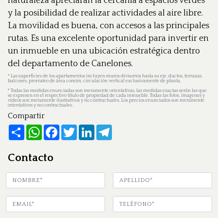
naturaleza apreciarán la cercanía a espacios verdes
y la posibilidad de realizar actividades al aire libre.
La movilidad es buena, con accesos a las principales
rutas. Es una excelente oportunidad para invertir en
un inmueble en una ubicación estratégica dentro
del departamento de Canelones.
*
Las superficies de los apartamentos incluyen muros divisorios hasta su eje, ductos, terrazas,
balcones, prorrateo de área común, circulación vertical exclusivamente de planta.
*
Todas las medidas enunciadas son meramente orientativas, las medidas exactas serán las que
se expresen en el respectivo título de propiedad de cada inmueble. Todas las fotos, imagenes y
videos son meramente ilustrativos y no contractuales. Los precios enunciados son meramente
orientativos y no contractuales.
Compartir
Share
WhatsApp
Facebook
Twitter
LinkedIn
Telegram
Contacto