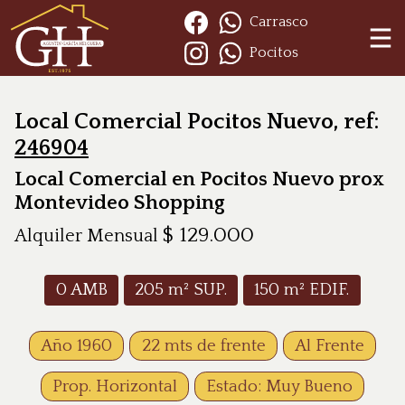
Carrasco
Pocitos
Local Comercial Pocitos Nuevo, ref:
246904
Local Comercial en Pocitos Nuevo prox
Montevideo Shopping
$
129.000
Alquiler Mensual
0
AMB
205
m² SUP.
150
m² EDIF.
Año 1960
22 mts de frente
Al Frente
Prop. Horizontal
Estado: Muy Bueno