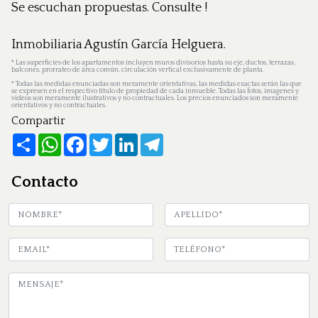
Se escuchan propuestas. Consulte !
Inmobiliaria Agustín García Helguera.
*
Las superficies de los apartamentos incluyen muros divisorios hasta su eje, ductos, terrazas,
balcones, prorrateo de área común, circulación vertical exclusivamente de planta.
*
Todas las medidas enunciadas son meramente orientativas, las medidas exactas serán las que
se expresen en el respectivo título de propiedad de cada inmueble. Todas las fotos, imagenes y
videos son meramente ilustrativos y no contractuales. Los precios enunciados son meramente
orientativos y no contractuales.
Compartir
Share
WhatsApp
Facebook
Twitter
LinkedIn
Telegram
Contacto