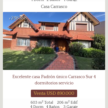
Casa Carrasco
248368
#
Excelente casa Padrón único Carrasco Sur 4
dormitorios servicio
Venta USD
890.000
2
2
603
m
Total
206
m
Edif
4
Dorm
4
Baños
3
Garaje