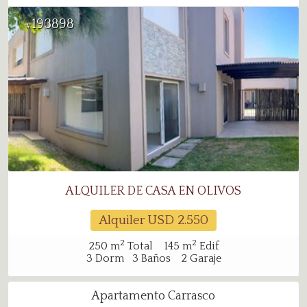
193898
#
ALQUILER DE CASA EN OLIVOS
Alquiler USD
2.550
2
2
250
m
Total
145
m
Edif
3
Dorm
3
Baños
2
Garaje
Apartamento Carrasco