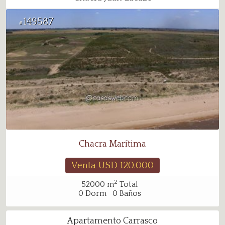
149587
#
Chacra Marítima
Venta USD
120.000
2
52000
m
Total
0
Dorm
0
Baños
Apartamento Carrasco