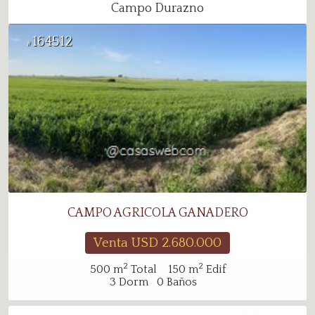
Campo Durazno
164512
#
CAMPO AGRICOLA GANADERO
Venta USD
2.680.000
2
2
500
m
Total
150
m
Edif
3
Dorm
0
Baños