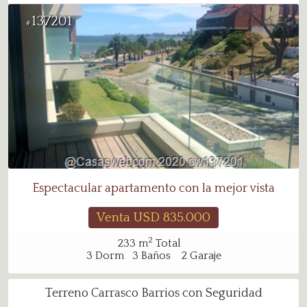
137201
#
Espectacular apartamento con la mejor vista
Venta USD
835.000
2
233
m
Total
3
Dorm
3
Baños
2
Garaje
Terreno Carrasco Barrios con Seguridad