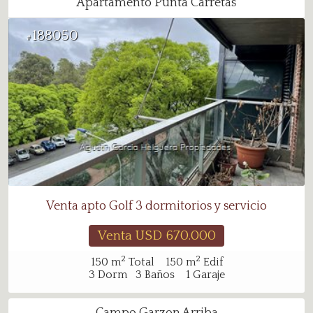
Apartamento Punta Carretas
188050
#
Venta apto Golf 3 dormitorios y servicio
Venta USD
670.000
2
2
150
m
Total
150
m
Edif
3
Dorm
3
Baños
1
Garaje