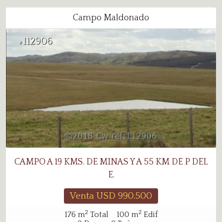
Campo Maldonado
112906
#
CAMPO A 19 KMS. DE MINAS Y A 55 KM DE P DEL
E.
Venta USD
990.500
2
2
176
m
Total
100
m
Edif