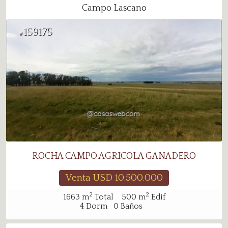
Campo Lascano
159175
#
ROCHA CAMPO AGRICOLA GANADERO
Venta USD
10.500.000
2
2
1663
m
Total
500
m
Edif
4
Dorm
0
Baños