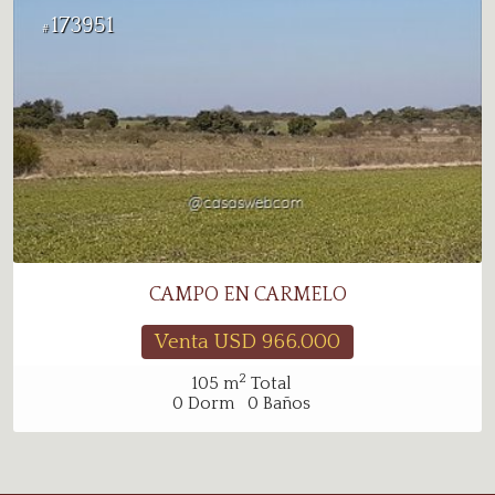
173951
#
CAMPO EN CARMELO
Venta USD
966.000
2
105
m
Total
0
Dorm
0
Baños