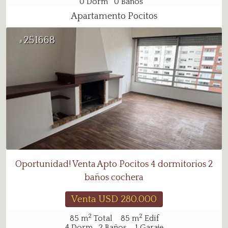
0
Dorm
0
Baños
Apartamento Pocitos
251668
#
Oportunidad! Venta Apto Pocitos 4 dormitorios 2
baños cochera
Venta USD
280.000
2
2
85
m
Total
85
m
Edif
4
Dorm
2
Baños
1
Garaje