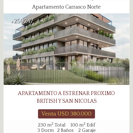
Apartamento Carrasco Norte
250247
#
APARTAMENTO A ESTRENAR PROXIMO
BRITISH Y SAN NICOLAS
Venta USD
380.000
2
2
230
m
Total
100
m
Edif
3
Dorm
2
Baños
2
Garaje