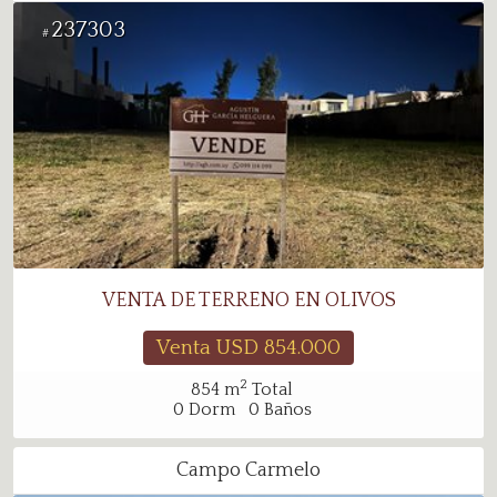
237303
#
VENTA DE TERRENO EN OLIVOS
Venta USD
854.000
2
854
m
Total
0
Dorm
0
Baños
Campo Carmelo