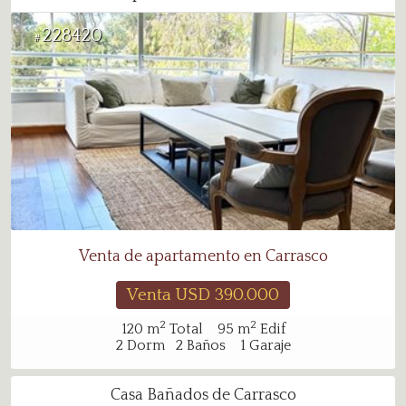
228420
#
Venta de apartamento en Carrasco
Venta USD
390.000
2
2
120
m
Total
95
m
Edif
2
Dorm
2
Baños
1
Garaje
Casa Bañados de Carrasco