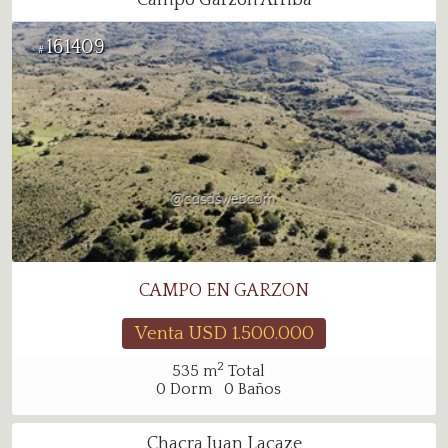
Campo Garzon Arriba
161409
#
CAMPO EN GARZON
Venta USD
1.500.000
2
535
m
Total
0
Dorm
0
Baños
Chacra Juan Lacaze