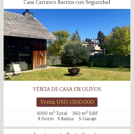
Casa Carrasco Barrios con Seguridad
248458
#
VENTA DE CASA EN OLIVOS
Venta USD
1.500.000
2
2
1000
m
Total
360
m
Edif
4
Dorm
4
Baños
5
Garaje