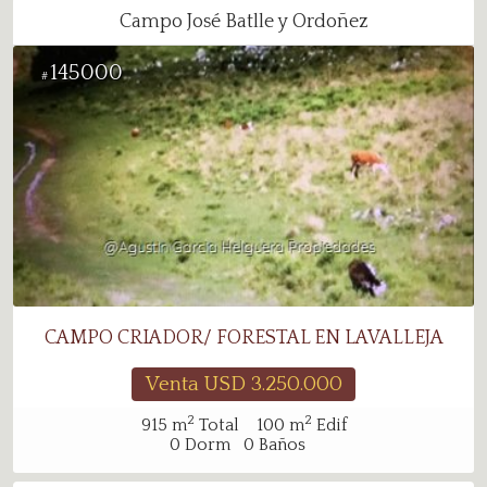
Campo José Batlle y Ordoñez
145000
#
CAMPO CRIADOR/ FORESTAL EN LAVALLEJA
Venta USD
3.250.000
2
2
915
m
Total
100
m
Edif
0
Dorm
0
Baños