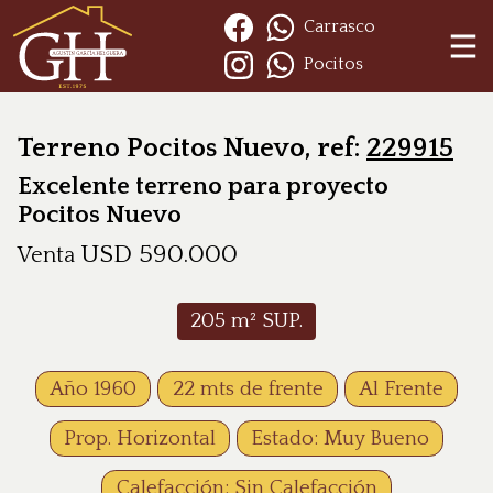
Carrasco
Pocitos
Terreno Pocitos Nuevo, ref:
229915
Excelente terreno para proyecto
Pocitos Nuevo
USD
590.000
Venta
205
m² SUP.
Año 1960
22 mts de frente
Al Frente
Prop. Horizontal
Estado: Muy Bueno
Calefacción: Sin Calefacción