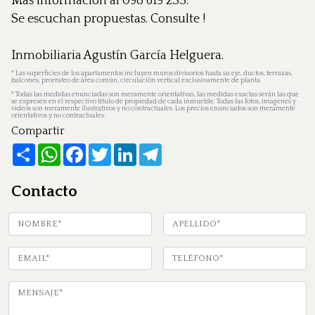
Mas información al 098 619 233.
Se escuchan propuestas. Consulte !
Inmobiliaria Agustín García Helguera.
*
Las superficies de los apartamentos incluyen muros divisorios hasta su eje, ductos, terrazas,
balcones, prorrateo de área común, circulación vertical exclusivamente de planta.
*
Todas las medidas enunciadas son meramente orientativas, las medidas exactas serán las que
se expresen en el respectivo título de propiedad de cada inmueble. Todas las fotos, imagenes y
videos son meramente ilustrativos y no contractuales. Los precios enunciados son meramente
orientativos y no contractuales.
Compartir
Share
WhatsApp
Facebook
Twitter
LinkedIn
Telegram
Contacto