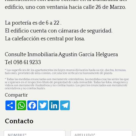
edificio, uno con ventania hacia calle 26 de Marzo.
La portería es de 6 a 22 .
El edificio cuenta con cámaras de seguridad.
La calefacción es central por losa.
Consulte Inmobiliaria Agustin Garcia Helguera
Tel 098 61 9233
*
Las superficies de los apartamentos incluyen muros divisorios hasta su eje, ductos, terrazas,
balcones, prorrateo de área común, circulación vertical exclusivamente de planta.
*
Todas las medidas enunciadas son meramente orientativas, las medidas exactas serán las que
se expresen en el respectivo título de propiedad de cada inmueble. Todas las fotos, imagenes y
videos son meramente ilustrativos y no contractuales. Los precios enunciados son meramente
orientativos y no contractuales.
Compartir
Share
WhatsApp
Facebook
Twitter
LinkedIn
Telegram
Contacto