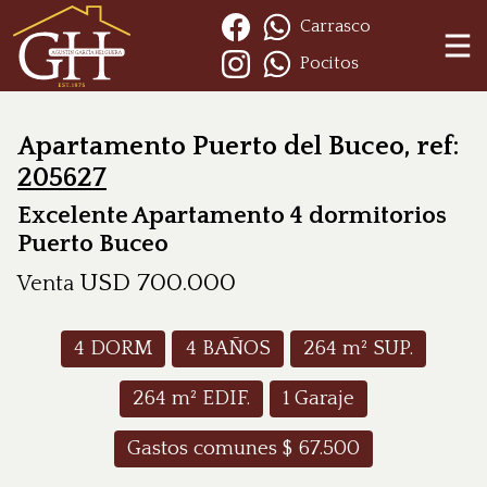
Carrasco
Pocitos
Apartamento Puerto del Buceo, ref:
205627
Excelente Apartamento 4 dormitorios
Puerto Buceo
USD
700.000
Venta
4
DORM
4
BAÑOS
264
m² SUP.
264
m² EDIF.
1
Garaje
Gastos comunes $
67.500