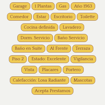
Garage
1 Plantas
Gas
Año 1963
Comedor
Estar
Escritorio
Toilette
Cocina definida
Lavadero
Dorm. Servicio
Baño Servicio
Baño en Suite
Al Frente
Terraza
Piso 2
Estado: Excelente
Vigilancia
Vista
Placares
Portero
Calefacción: Losa Radiante
Mascotas
Acepta Prestamos