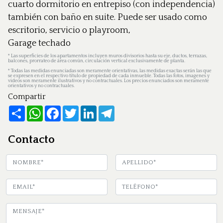
cuarto dormitorio en entrepiso (con independencia)
también con baño en suite. Puede ser usado como
escritorio, servicio o playroom,
Garage techado
*
Las superficies de los apartamentos incluyen muros divisorios hasta su eje, ductos, terrazas,
balcones, prorrateo de área común, circulación vertical exclusivamente de planta.
*
Todas las medidas enunciadas son meramente orientativas, las medidas exactas serán las que
se expresen en el respectivo título de propiedad de cada inmueble. Todas las fotos, imagenes y
videos son meramente ilustrativos y no contractuales. Los precios enunciados son meramente
orientativos y no contractuales.
Compartir
Share
WhatsApp
Facebook
Twitter
LinkedIn
Telegram
Contacto