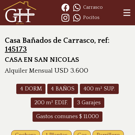
Carrasco
Pocitos
Casa Bañados de Carrasco, ref:
145173
CASA EN SAN NICOLAS
USD
3.600
Alquiler Mensual
4
DORM
4
BAÑOS
400
m² SUP.
200
m² EDIF.
3
Garajes
Gastos comunes $
11.000