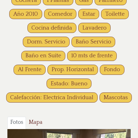
Cochera
1 Plantas
Gas
Parrillero
Año 2010
Comedor
Estar
Toilette
Cocina definida
Lavadero
Dorm. Servicio
Baño Servicio
Baño en Suite
10 mts de frente
Al Frente
Prop. Horizontal
Fondo
Estado: Bueno
Calefacción: Electrica Individual
Mascotas
Fotos
Mapa