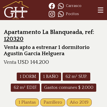
Carrasco
Pocitos
Apartamento La Blanqueada, ref:
120320
Venta apto a estrenar 1 dormitorio
Agustin Garcia Helguera
USD
144.200
Venta
1
DORM
1
BAÑO
62
m² SUP.
62
m² EDIF.
Gastos comunes $
2.000
1 Plantas
Parrillero
Año 2019