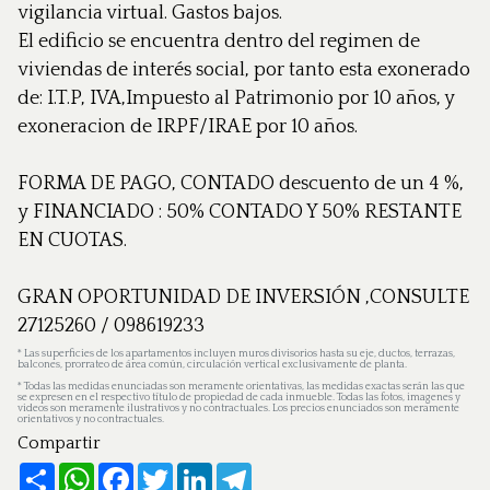
vigilancia virtual. Gastos bajos.
El edificio se encuentra dentro del regimen de
viviendas de interés social, por tanto esta exonerado
de: I.T.P, IVA,Impuesto al Patrimonio por 10 años, y
exoneracion de IRPF/IRAE por 10 años.
FORMA DE PAGO, CONTADO descuento de un 4 %,
y FINANCIADO : 50% CONTADO Y 50% RESTANTE
EN CUOTAS.
GRAN OPORTUNIDAD DE INVERSIÓN ,CONSULTE
27125260 / 098619233
*
Las superficies de los apartamentos incluyen muros divisorios hasta su eje, ductos, terrazas,
balcones, prorrateo de área común, circulación vertical exclusivamente de planta.
*
Todas las medidas enunciadas son meramente orientativas, las medidas exactas serán las que
se expresen en el respectivo título de propiedad de cada inmueble. Todas las fotos, imagenes y
videos son meramente ilustrativos y no contractuales. Los precios enunciados son meramente
orientativos y no contractuales.
Compartir
Share
WhatsApp
Facebook
Twitter
LinkedIn
Telegram