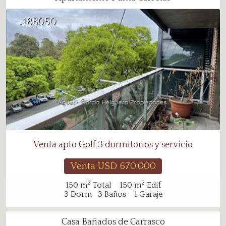
188050
#
Venta apto Golf 3 dormitorios y servicio
Venta USD
670.000
2
2
150
m
Total
150
m
Edif
3
Dorm
3
Baños
1
Garaje
Casa Bañados de Carrasco