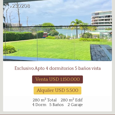
230208
#
Exclusivo Apto 4 dormitorios 5 baños vista
Venta USD
1.150.000
Alquiler USD
5.500
2
2
280
m
Total
280
m
Edif
4
Dorm
5
Baños
2
Garaje