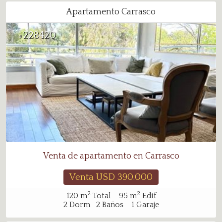
Apartamento Carrasco
228420
#
Venta de apartamento en Carrasco
Venta USD
390.000
2
2
120
m
Total
95
m
Edif
2
Dorm
2
Baños
1
Garaje