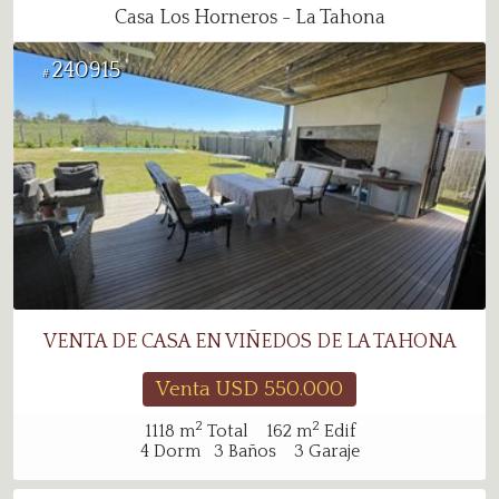
Casa Los Horneros - La Tahona
240915
#
VENTA DE CASA EN VIÑEDOS DE LA TAHONA
Venta USD
550.000
2
2
1118
m
Total
162
m
Edif
4
Dorm
3
Baños
3
Garaje