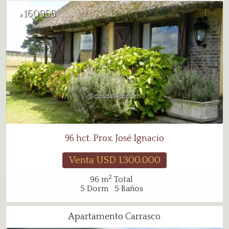
160955
#
96 hct. Prox. José Ignacio
Venta USD
1.300.000
2
96
m
Total
5
Dorm
5
Baños
Apartamento Carrasco