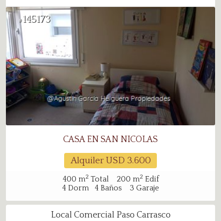
145173
#
CASA EN SAN NICOLAS
Alquiler USD
3.600
2
2
400
m
Total
200
m
Edif
4
Dorm
4
Baños
3
Garaje
Local Comercial Paso Carrasco