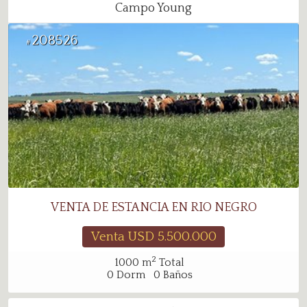
Campo Young
208526
#
VENTA DE ESTANCIA EN RIO NEGRO
Venta USD
5.500.000
2
1000
m
Total
0
Dorm
0
Baños