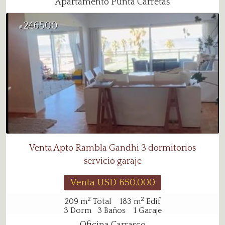
Apartamento Punta Carretas
246500
#
Venta Apto Rambla Gandhi 3 dormitorios
servicio garaje
Venta USD
650.000
2
2
209
m
Total
183
m
Edif
3
Dorm
3
Baños
1
Garaje