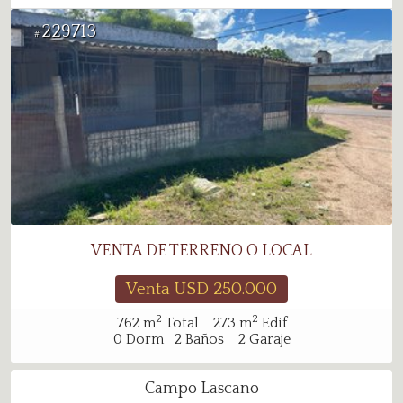
229713
#
VENTA DE TERRENO O LOCAL
Venta USD
250.000
2
2
762
m
Total
273
m
Edif
0
Dorm
2
Baños
2
Garaje
Campo Lascano