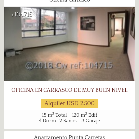
Oficina Carrasco
104715
#
OFICINA EN CARRASCO DE MUY BUEN NIVEL
Alquiler USD
2.500
2
2
15
m
Total
120
m
Edif
4
Dorm
2
Baños
3
Garaje
Apartamento Punta Carretas