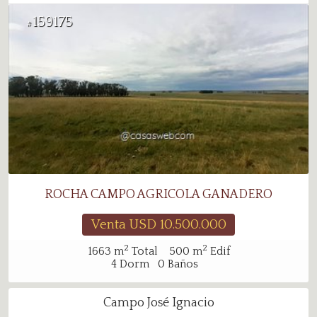
159175
#
ROCHA CAMPO AGRICOLA GANADERO
Venta USD
10.500.000
2
2
1663
m
Total
500
m
Edif
4
Dorm
0
Baños
Campo José Ignacio