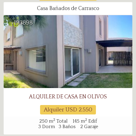
2
2
332
m
Total
332
m
Edif
Casa Bañados de Carrasco
3
Dorm
4
Baños
3
Garaje
193898
#
ALQUILER DE CASA EN OLIVOS
Alquiler USD
2.550
2
2
250
m
Total
145
m
Edif
3
Dorm
3
Baños
2
Garaje