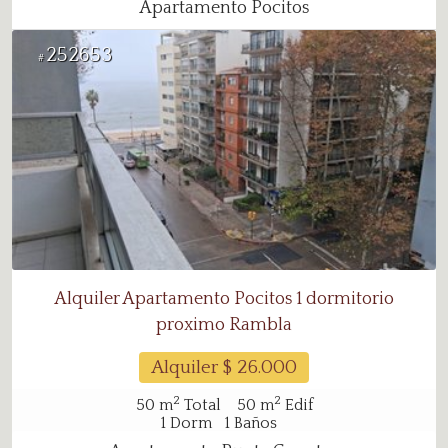
Apartamento Pocitos
252653
#
Alquiler Apartamento Pocitos 1 dormitorio
proximo Rambla
Alquiler $
26.000
2
2
50
m
Total
50
m
Edif
1
Dorm
1
Baños