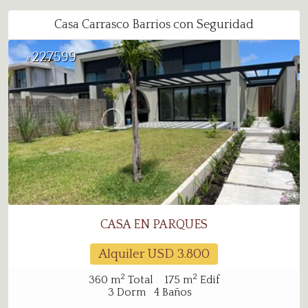
Casa Carrasco Barrios con Seguridad
227599
#
CASA EN PARQUES
Alquiler USD
3.800
2
2
360
m
Total
175
m
Edif
3
Dorm
4
Baños