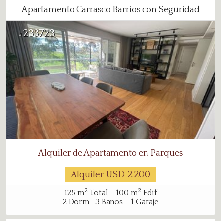
Apartamento Carrasco Barrios con Seguridad
233723
#
Alquiler de Apartamento en Parques
Alquiler USD
2.200
2
2
125
m
Total
100
m
Edif
2
Dorm
3
Baños
1
Garaje